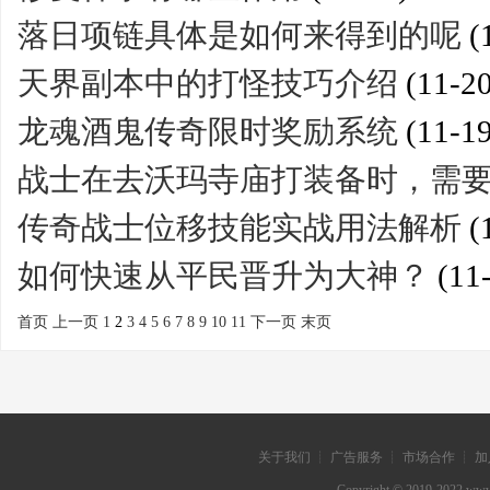
落日项链具体是如何来得到的呢
(
天界副本中的打怪技巧介绍
(11-20
龙魂酒鬼传奇限时奖励系统
(11-19
战士在去沃玛寺庙打装备时，需
传奇战士位移技能实战用法解析
(
如何快速从平民晋升为大神？
(11
首页
上一页
1
2
3
4
5
6
7
8
9
10
11
下一页
末页
关于我们 ┊ 广告服务 ┊ 市场合作 ┊ 加