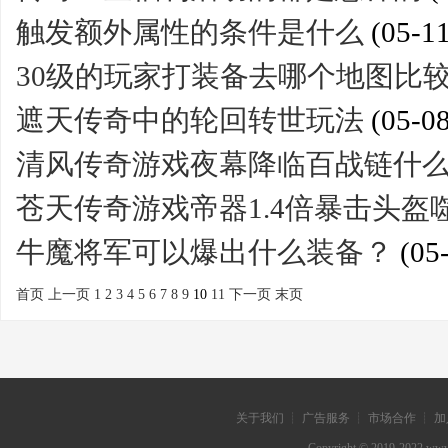
触发额外属性的条件是什么
(05-11
30级的玩家打装备去哪个地图比
遮天传奇中的轮回转世玩法
(05-08
清风传奇游戏夜幕降临百战链什
苍天传奇游戏帝器1.4倍暴击头盔
牛魔将军可以爆出什么装备？
(05
首页
上一页
1
2
3
4
5
6
7
8
9
10
11
下一页
末页
关于我们 ┊ 广告服务 ┊ 市场合作 ┊ 加