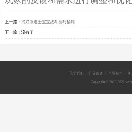
玩家的反馈和需求进行调整和优
上一篇：
找好服道士宝宝战斗技巧秘籍
下一篇：没有了
关于我们 ┊ 广告服务 ┊ 市场合作 ┊ 加
Copyright © 2019-202