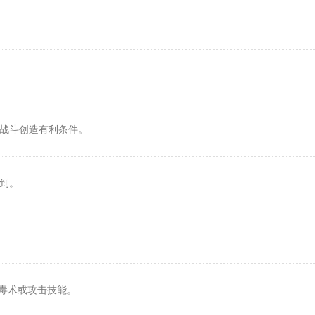
为战斗创造有利条件。
击到。
放毒术或攻击技能。