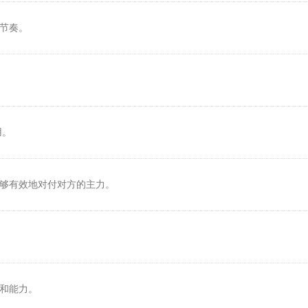
斗节奏。
用。
能够有效地对付对方的主力。
级和能力。