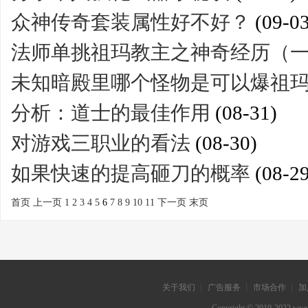
众神传奇套装属性好不好？
(09-03
法师单挑祖玛教主之神奇经历（
未知暗殿里哪个怪物是可以爆祖
分析：道士的最佳作用
(08-31)
对游戏三职业的看法
(08-30)
如果快速的提高砸刀的概率
(08-29
首页
上一页
1
2
3
4
5
6
7
8
9
10
11
下一页
末页
关于我们 ┊ 广告服务 ┊ 市场合作 ┊ 加