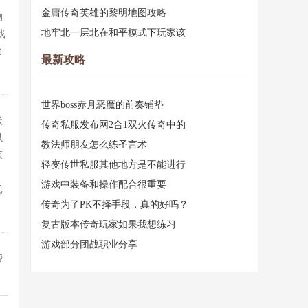
金庸传奇英雄的黎明地图攻略
物
地牢北一层北在和平模式下玩家该
戏
力
最新攻略
世界boss赤月恶魔的前奏铺垫
状
传奇私服发布网2合1双火传奇中的
以
教法师朋友怎么练圣言术
获
轻变传世私服其他地方是不能进行
游戏中装备和操作配合很重要
元
传奇为了PK不择手段，真的好吗？
复古版本传奇玩家如果我想练习
游戏部分团战职业分享
帮