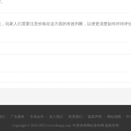
它。
化，玩家人们需要注意价格在这方面的有效判断，以便更清楚如何对待评
们 ┊ 广告服务 ┊ 市场合作 ┊ 加入我们 ┊ 联系我们 ┊ 版权声明 ┊ 网站地图 ┊ R
Copyright © 2019-2022 www.lbxqxj.com. 中变传奇网站发布网 版权所有