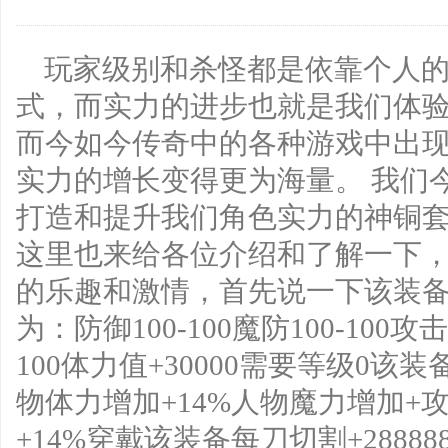
玩家级别和杀怪都是依靠个人
式，而实力的进步也就是我们体
而今如今传奇中的各种游戏中出
实力的增长变得更为海量。 我们
打造和提升我们角色实力的神铜
这里也来给各位介绍和了解一下
的乐趣和激情，首先说一下该装
为：防御100-100魔防100-100攻击1
100体力值+30000需要等级0
物体力增加+14%人物魔力增加+
+14%穿戴该装备每刀切割+2888