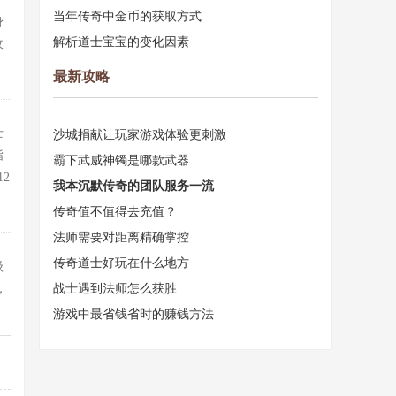
当年传奇中金币的获取方式
身
解析道士宝宝的变化因素
敌
最新攻略
士
沙城捐献让玩家游戏体验更刺激
指
霸下武威神镯是哪款武器
2
我本沉默传奇的团队服务一流
传奇值不值得去充值？
法师需要对距离精确掌控
传奇道士好玩在什么地方
级
，
战士遇到法师怎么获胜
游戏中最省钱省时的赚钱方法