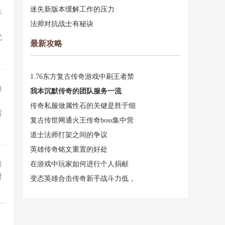
迷失新版本缓解工作的压力
本
法师对抗战士有秘诀
，
优
最新攻略
1.76东方复古传奇游戏中刷王者禁
向
我本沉默传奇的团队服务一流
，
传奇私服做属性石的关键是胜于细
厉
复古传世网通火王传奇boss集中营
道士法师打架之间的争议
英雄传奇铭文重置的好处
量
在游戏中玩家如何进行个人捐献
对
变态英雄合击传奇新手战斗力低，