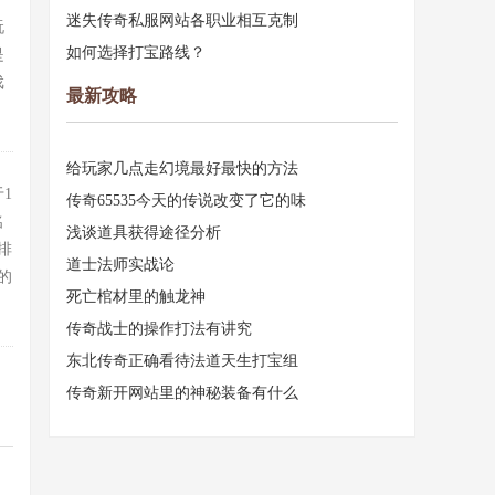
迷失传奇私服网站各职业相互克制
玩
如何选择打宝路线？
是
戏
最新攻略
给玩家几点走幻境最好最快的方法
1
传奇65535今天的传说改变了它的味
名
浅谈道具获得途径分析
排
道士法师实战论
的
死亡棺材里的触龙神
传奇战士的操作打法有讲究
东北传奇正确看待法道天生打宝组
传奇新开网站里的神秘装备有什么